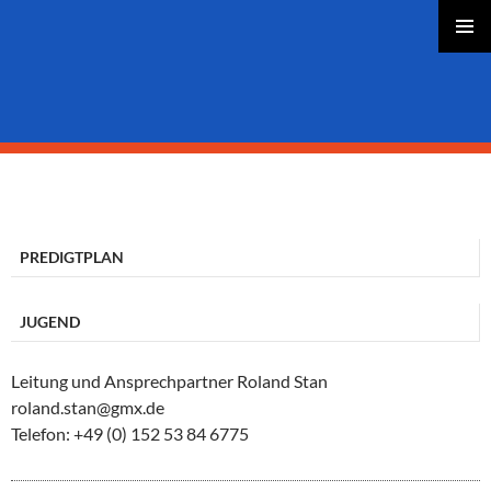
PRIMÄR
MENÜ
AKTUELLES
Springe
zum
Inhalt
PREDIGTPLAN
JUGEND
Leitung und Ansprechpartner Roland Stan
roland.stan@gmx.de
Telefon: +49 (0) 152 53 84 6775